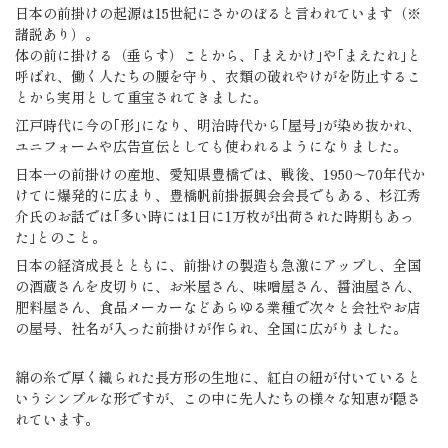
日本の前掛けの起源は15世紀にさかのぼると言われています（※
諸説あり）。
体の前に掛ける（垂らす）ことから、｢まえかけ｣や｢まえたれ｣と
呼ばれ、働く人たちの腰を守り、衣類の破れやけがを防止するこ
とから実用として重宝されてきました。
江戸時代に今の｢形｣になり、明治時代から｢屋号｣が染め抜かれ、
ユニフォームや広告宣伝としても使われるようになりました。
日本一の前掛けの産地、愛知県豊橋では、戦後、1950〜70年代か
けてに爆発的に広まり、豊橋帆前掛振興会会長でもある、杉江秀
介氏のお話では｢多い時には1日に1万枚が出荷された時期もあっ
た｣とのこと。
日本の経済成長とともに、前掛けの製造も急激にアップし、全国
の酒蔵さんを皮切りに、お米屋さん、味噌屋さん、醤油屋さん、
肥料屋さん、食品メーカーなどあらゆる業種で次々と会社やお店
の屋号、社名が入った前掛けが作られ、全国に広がりました。
綿の糸で厚く織られた長方形の生地に、紅白の紐が付いていると
いうシンプルな形ですが、この中に先人たちの様々な知恵が隠さ
れています。