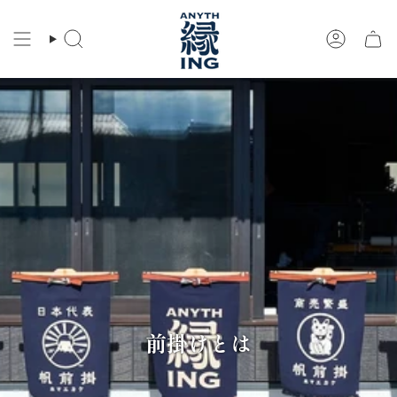
コ
ン
検
ア
テ
索
カ
ン
ウ
ツ
ン
に
ト
ス
キ
ッ
プ
前掛けとは