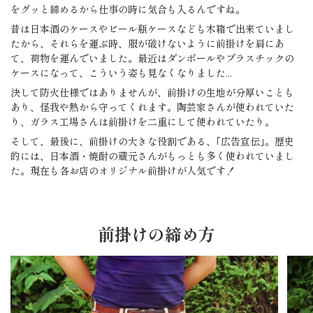
をグッと締めるから仕事の時に気合も入るんですね。
昔は日本酒のケースやビール瓶ケースなども木箱で出来ていまし
たから、それらを運ぶ時、服が破けないように前掛けを肩にあ
て、荷物を運んでいました。最近はダンボールやプラスチックの
ケースになって、こういう姿も見なくなりました...
決して防火仕様ではありませんが、前掛けの生地が分厚いことも
あり、怪我や熱から守ってくれます。陶芸家さんが使われていた
り、ガラス工場さんは前掛けを二重にして使われていたり。
そして、最後に、前掛けの大きな役割である、｢広告宣伝｣。歴史
的には、日本酒・焼酎の蔵元さんがもっとも多く使われていまし
た。現在も各お店のオリジナル前掛けが人気です！
前掛けの締め方