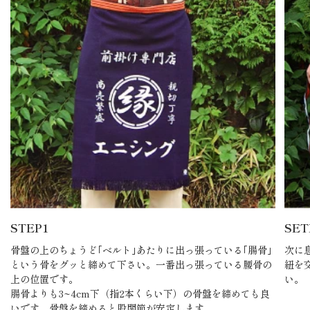
STEP1
SET
骨盤の上のちょうど｢ベルト｣あたりに出っ張っている｢腸骨｣
次に
という骨をグッと締めて下さい。一番出っ張っている腰骨の
紐を
上の位置です。
い。
腸骨よりも3~4cm下（指2本くらい下）の骨盤を締めても良
いです。骨盤を締めると股関節が安定します。