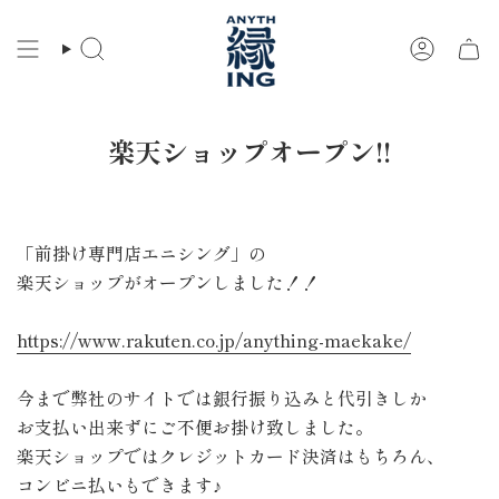
コ
ン
検
ア
テ
索
カ
ン
ウ
ツ
ン
に
ト
楽天ショップオープン!!
ス
キ
ッ
プ
「前掛け専門店エニシング」の
楽天ショップがオープンしました！！
https://www.rakuten.co.jp/anything-maekake/
今まで弊社のサイトでは銀行振り込みと代引きしか
お支払い出来ずにご不便お掛け致しました。
楽天ショップではクレジットカード決済はもちろん、
コンビニ払いもできます♪