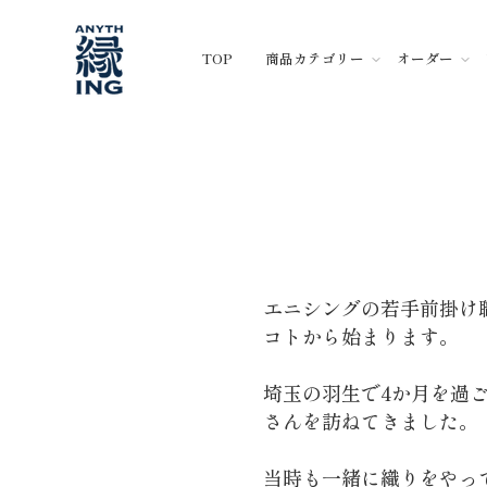
コ
ン
TOP
商品カテゴリー
オーダー
テ
ン
ツ
に
ス
キ
ッ
プ
エニシングの若手前掛け
コトから始まります。
埼玉の羽生で4か月を過
さんを訪ねてきました。
当時も一緒に織りをやっ