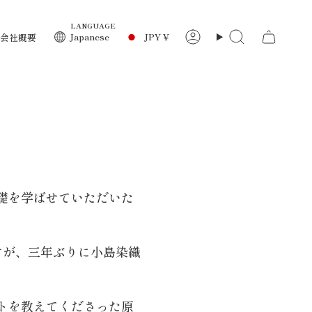
LANGUAGE
通
Japanese
JPY ¥
会社概要
ア
検
カ
索
ウ
貨
ン
ト
礎を学ばせていただいた
すが、三年ぶりに小島染織
トを教えてくださった原