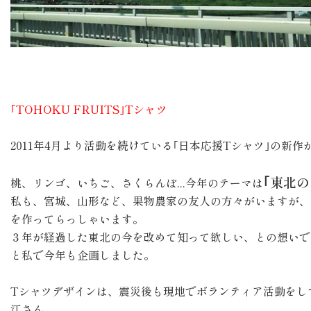
｢TOHOKU FRUITS｣Tシャツ
2011年4月より活動を続けている｢日本応援Tシャツ｣の新作
｢東北の
桃、リンゴ、いちご、さくらんぼ...今年のテーマは
私も、宮城、山形など、果物農家の友人の方々がいますが、
を作ってらっしゃいます。
３年が経過した東北の今を改めて知って欲しい、との想いで
と私で今年も企画しました。
Tシャツデザインは、震災後も現地でボランティア活動をし
江さん。