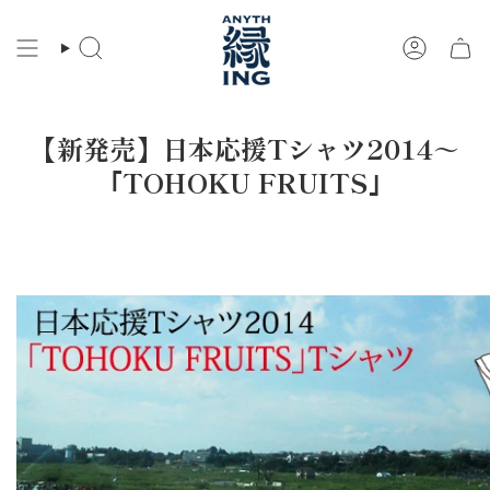
コ
ン
検
ア
テ
索
カ
ン
ウ
ツ
ン
に
ト
【新発売】日本応援Tシャツ2014～
ス
キ
｢TOHOKU FRUITS｣
ッ
プ