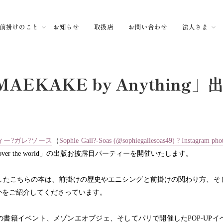
前掛けのこと
お知らせ
取扱店
お問い合わせ
法人さま
AEKAKE by Anything
ィー
?
ガレ
?
ソース
（
Sophie Gall?-Soas (@sophiegallesoas49) ? Instagram pho
over the world
」の出版お披露目パーティーを開催いたします。
したこちらの本は、前掛けの歴史やエニシングと前掛けの関わり方、そ
かをご紹介してくださっています。
の書籍イベント、メゾンエオブジェ、そしてパリで開催した
POP-UP
イ