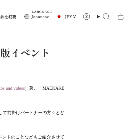
LANGUAGE
通
Japanese
JPY ¥
会社概要
ア
検
カ
索
ウ
貨
ン
ト
」出版イベント
tos and videos
）著、「
MAEKAKE
して前掛けパートナーの方々とど
ベントのことなどもご紹介させて