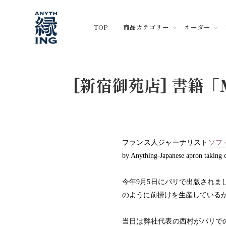
コ
ン
TOP
商品カテゴリー
オーダー
テ
ン
ツ
に
ス
[新宿御苑店] 書籍「M
キ
ッ
プ
フランス人ジャーナリスト
ソフ
by Anything-Japanese apron taking 
今年
9
月
5
日にパリで出版されま
のように前掛けを生産している
当日は弊社代表の西村がパリで