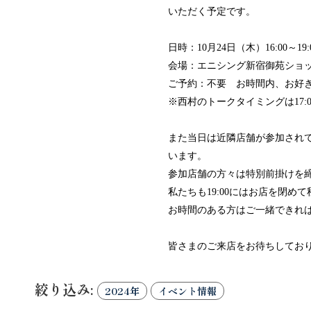
いただく予定です。
日時：
10
月
24
日（木）
16:00～
19:
会場：エニシング新宿御苑ショ
ご予約：不要 お時間内、お好
※西村のトークタイミングは
17:
また当日は近隣店舗が参加され
います。
参加店舗の方々は特別前掛けを
私たちも
19:00
にはお店を閉めて
お時間のある方はご一緒できれ
皆さまのご来店をお待ちしてお
絞り込み:
2024年
イベント情報