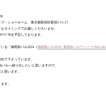
00
ップ・ショールーム 東京都新宿区新宿
1-11-17
きなタイミングでお越しくださいませ。
00
?
17:30
を予定しております。
ている「御苑秋バル
2024
（
御苑秋バル2024 |
新宿街バルウィーク2024 (shinjuk
締めて下さっています。
秋バルへ繰り出したいと思いますので、
ばと思います。
ります。