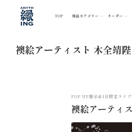
コ
ン
TOP
商品カテゴリー
オーダー
テ
ン
ツ
に
ス
襖絵アーティスト 木全靖陛
キ
ッ
プ
POP UP展示＆1日限定ラ
襖絵アーティスト 