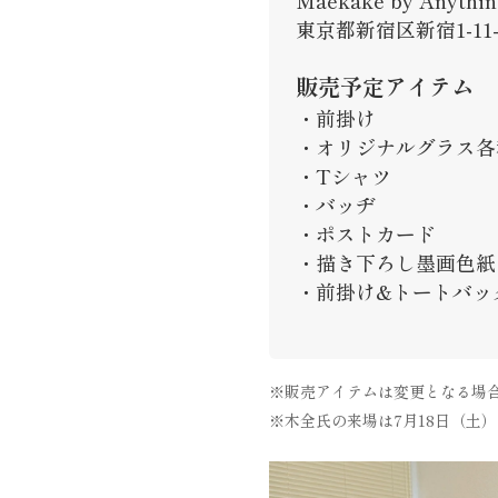
Maekake by An
東京都新宿区新宿1-11-
販売予定アイテム
・前掛け
・オリジナルグラス各
・Tシャツ
・バッヂ
・ポストカード
・描き下ろし墨画色紙
・前掛け&トートバッ
※販売アイテムは変更となる場
※木全氏の来場は7月18日（土