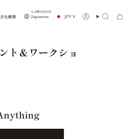
LANGUAGE
通
Japanese
JPY ¥
会社概要
ア
検
カ
索
ウ
貨
ン
ト
イント＆ワークショ
ything