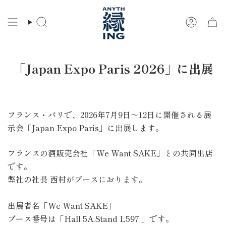
コ
ン
検
ア
テ
索
カ
ン
ウ
ツ
ン
に
ト
「Japan Expo Paris 2026」に出展
ス
キ
ッ
プ
フランス・パリで、2026年7月9日～12日に開催される展
示会「Japan Expo Paris」に出展します。
フランスの酒販売会社「We Want SAKE」との共同出店
です。
弊社の社長 西村がブースにおります。
出展者名「We Want SAKE」
ブース番号は「Hall 5A.Stand L597 」です。