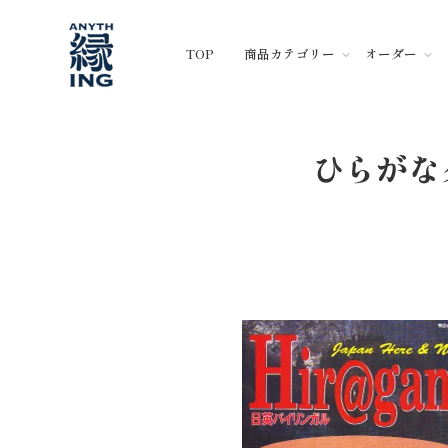
コ
ン
TOP
商品カテゴリー
オーダー
テ
ン
ツ
に
ス
ひらがな
キ
ッ
プ