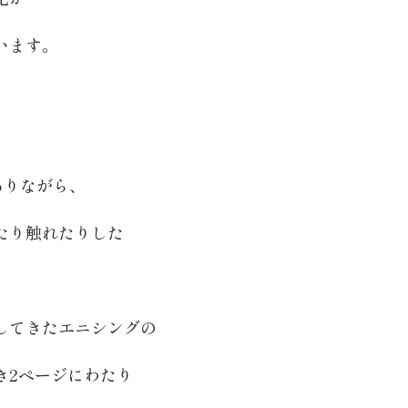
います。
ありながら、
たり触れたりした
してきたエニシングの
き2ページにわたり