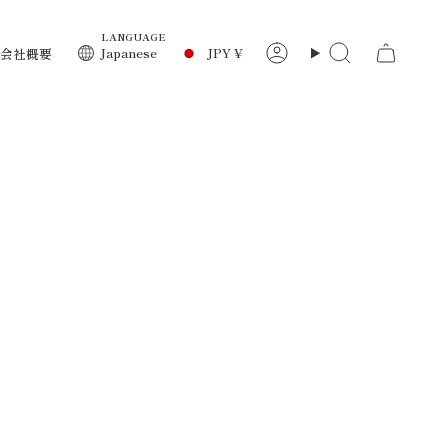
LANGUAGE
通
Japanese
JPY ¥
会社概要
ア
検
カ
索
ウ
貨
ン
ト