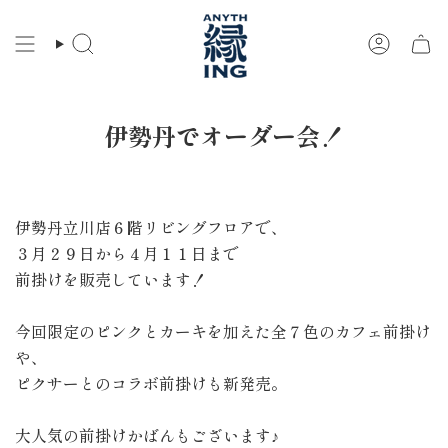
コ
ン
検
ア
テ
索
カ
ン
ウ
ツ
ン
に
ト
伊勢丹でオーダー会！
ス
キ
ッ
プ
伊勢丹立川店６階リビングフロアで、
３月２９日から４月１１日まで
前掛けを販売しています！
今回限定のピンクとカーキを加えた全７色のカフェ前掛け
や、
ピクサーとのコラボ前掛けも新発売。
大人気の前掛けかばんもございます♪