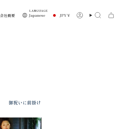
LANGUAGE
通
Japanese
JPY ¥
会社概要
ア
検
カ
索
ウ
貨
ン
ト
御祝いに前掛け