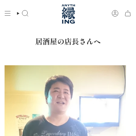
コ
ン
検
ア
テ
索
カ
ン
ウ
ツ
ン
に
ト
居酒屋の店長さんへ
ス
キ
ッ
プ