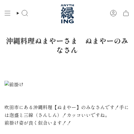
コ
ン
検
ア
テ
索
カ
ン
ウ
ツ
ン
に
ト
沖縄料理ぬまやーさま ぬまやーのみ
ス
キ
なさん
ッ
プ
吹田市にある沖縄料理【ぬまやー】のみなさんです！手に
は泡盛と三線（さんしん）！カッコいいですね。
前掛け姿が良く似合います！！