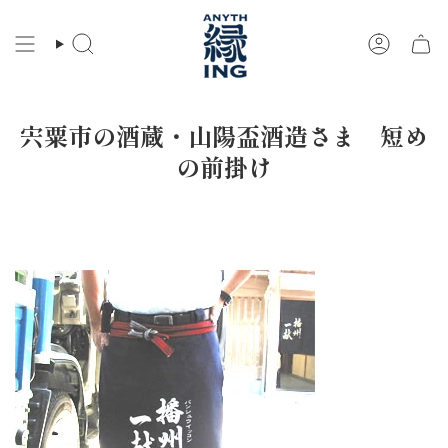
コ
ン
検
ア
テ
索
カ
ン
ウ
ツ
ン
に
ト
宍粟市の酒蔵・山陽盃酒造さま 短め
ス
キ
の前掛け
ッ
プ