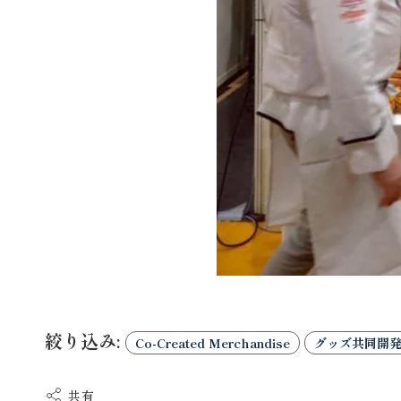
絞り込み:
Co-Created Merchandise
グッズ共同開
共有