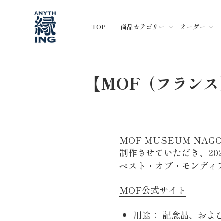
コ
ン
TOP
商品カテゴリー
オーダー
テ
ン
ツ
に
ス
【MOF（フランス
キ
ッ
プ
MOF MUSEUM N
制作させていただき、2
ベスト・オブ・モンディ
MOF公式サイト
用途：
記念品、およ