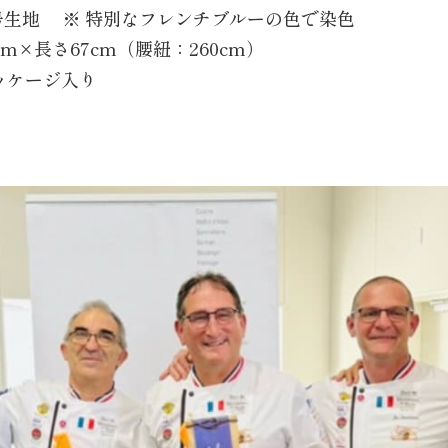
号生地 ※ 特別なフレンチブルーの色で染色
m×長さ67cm（腰紐：260cm）
ッケージ入り