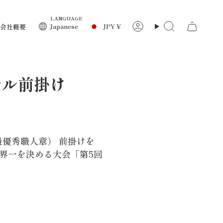
LANGUAGE
通
Japanese
JPY ¥
会社概要
ア
検
カ
索
ウ
貨
ン
ト
ナル前掛け
最優秀職人章） 前掛けを
界一を決める大会「第5回